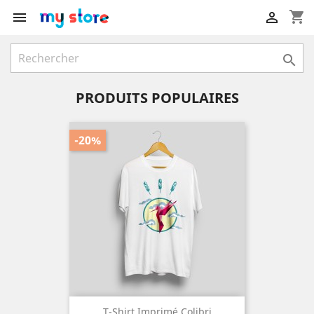
shopping_cart



PRODUITS POPULAIRES
-20%
T-Shirt Imprimé Colibri