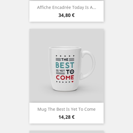
Affiche Encadrée Today Is A...
Prix
34,80 €
Mug The Best Is Yet To Come
Prix
14,28 €