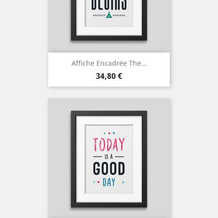
Affiche Encadrée The...
Prix
34,80 €