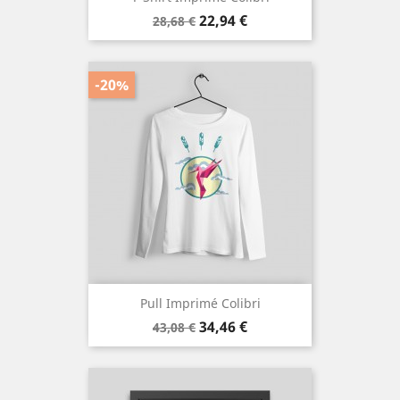
Prix
Prix
22,94 €
28,68 €
de
base
-20%
Pull Imprimé Colibri
Prix
Prix
34,46 €
43,08 €
de
base