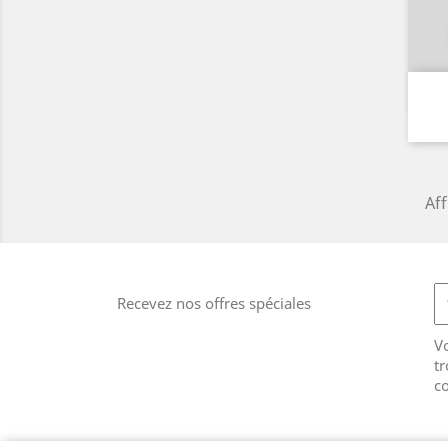
Aff
Recevez nos offres spéciales
V
tr
co