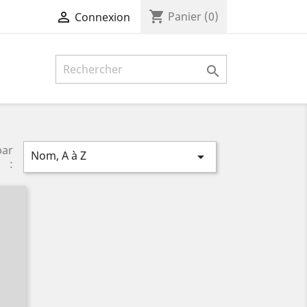
shopping_cart

Panier
(0)
Connexion

par
Nom, A à Z

: