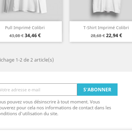
Aperçu rapide
Aperçu rapide


Pull Imprimé Colibri
T-Shirt Imprimé Colibri
Prix
Prix
Prix
Prix
Blanc
Noir
34,46 €
22,94 €
43,08 €
28,68 €
de
de
base
base
ichage 1-2 de 2 article(s)
ous pouvez vous désinscrire à tout moment. Vous
ouverez pour cela nos informations de contact dans les
nditions d'utilisation du site.